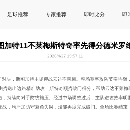
足球推荐
专家推荐
即时比分
即
图加特11不莱梅斯特奇率先得分德米罗
2026/4/27 19:57:11
展开对决，斯图加特主场迎战云达不莱梅。整场赛事攻防节奏均
原由势送出边路精准助攻，斯特奇顺势破门得分，帮助云达不莱梅
击，持续向对手防线施压。经过中场调整过后，主队进攻效率明显
战，均严加防守避免失误，没能再度完成破门。全场比赛结束，