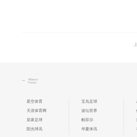
Alliance
Forum
星空体育
宝岛足球
天涯体育网
波坛世界
皇家足球
帕菲尔
阳光球讯
华夏体讯