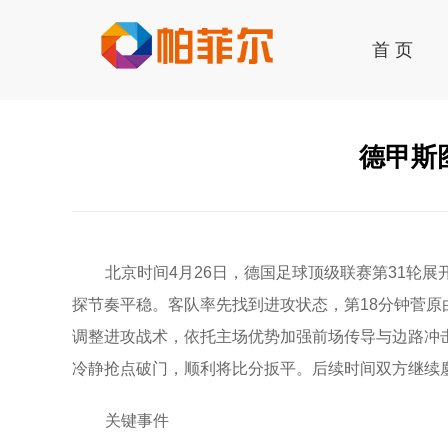
首 页
签到
德甲斯
北京时间4月26日，德国足球顶级联赛第31轮
探节奏平稳。客队率先找到进攻状态，第18分钟菅
调整进攻战术，依托主场优势加强前场传导与边路冲
冷静抢点破门，顺利将比分扳平。后续时间双方继续鏖
关键事件