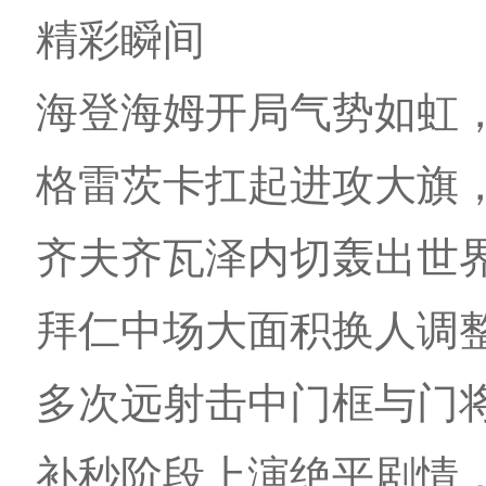
精彩瞬间
海登海姆开局气势如虹
格雷茨卡扛起进攻大旗
齐夫齐瓦泽内切轰出世
拜仁中场大面积换人调
多次远射击中门框与门
补秒阶段上演绝平剧情