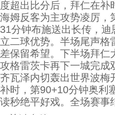
度超出比分后，拜仁在补
海姆反客为主攻势凌厉，
31分钟布施送出长传，
立二球优势。半场尾声格
差保留希望。下半场拜仁
攻格雷茨卡再下一城完成
齐瓦泽内切轰出世界波梅
补时，第90+10分钟奥
读秒绝平好戏。全场赛事结