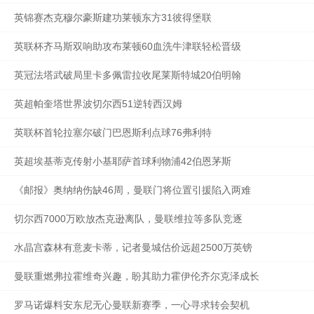
英锦赛杰克穆尔豪斯建功莱顿东方31彼得堡联
英联杯齐马斯双响助攻布莱顿60血洗牛津联轻松晋级
英冠法塔武破局里卡多佩雷拉收尾莱斯特城20伯明翰
英超帕奎塔世界波切尔西51逆转西汉姆
英联杯首轮拉塞尔破门巴恩斯利点球76弗利特
英超埃基蒂克传射小基耶萨首球利物浦42伯恩茅斯
《邮报》奥纳纳伤缺46周，曼联门将位置引援陷入两难
切尔西7000万欧放杰克逊离队，曼联维拉等多队竞逐
水晶宫森林有意麦卡蒂，记者曼城估价远超2500万英镑
曼联重燃弗拉霍维奇兴趣，盼其助力霍伊伦齐尔克泽成长
罗马诺爆料安东尼无心曼联新赛季，一心寻求转会契机