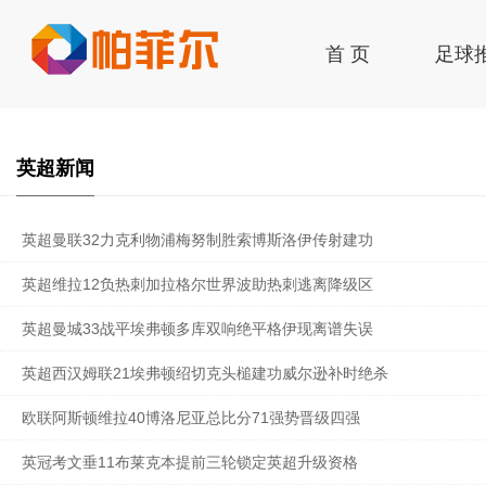
首 页
足球
签到
英超新闻
英超曼联32力克利物浦梅努制胜索博斯洛伊传射建功
英超维拉12负热刺加拉格尔世界波助热刺逃离降级区
英超曼城33战平埃弗顿多库双响绝平格伊现离谱失误
英超西汉姆联21埃弗顿绍切克头槌建功威尔逊补时绝杀
欧联阿斯顿维拉40博洛尼亚总比分71强势晋级四强
英冠考文垂11布莱克本提前三轮锁定英超升级资格