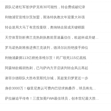
跟队记者红军签伊萨克有30可能性，转会费或破纪录
利物浦官宣维尔茨加盟，斯洛特执教次年迎重大补强
转会迷局大马丁有意投曼联，奥纳纳去留成关键棋眼
天空体育剖析弗兰克热刺执教前景速赢信任，欧超杯成关键开端
罗马诺热刺将推进弗兰克谈判，德泽尔比拒绝接手帅位
利物浦豪掷113亿镑抢亲维尔茨！药厂咬死115亿底线
阿森纳欲截胡热刺，已与萨内方开启谈判转会风云再起
谢菲尔德联队大胜布里斯托尔城，英超复归梦更近一步
身价3000万！穆里尼奥认可费内巴切求购桑乔，球员将先回曼联
萨拉赫追平传奇！三度加冕FWA最佳球员，创本世纪最大胜选优势