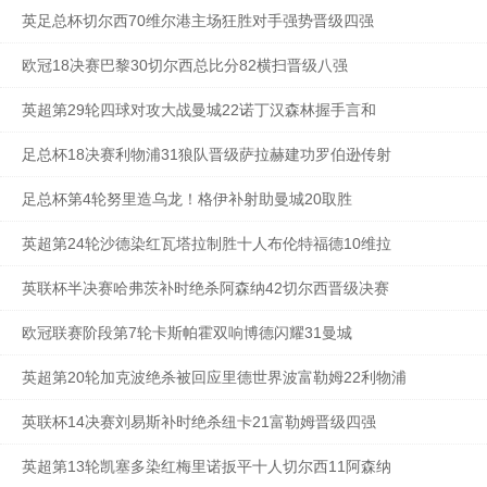
英足总杯切尔西70维尔港主场狂胜对手强势晋级四强
欧冠18决赛巴黎30切尔西总比分82横扫晋级八强
英超第29轮四球对攻大战曼城22诺丁汉森林握手言和
足总杯18决赛利物浦31狼队晋级萨拉赫建功罗伯逊传射
足总杯第4轮努里造乌龙！格伊补射助曼城20取胜
英超第24轮沙德染红瓦塔拉制胜十人布伦特福德10维拉
英联杯半决赛哈弗茨补时绝杀阿森纳42切尔西晋级决赛
欧冠联赛阶段第7轮卡斯帕霍双响博德闪耀31曼城
英超第20轮加克波绝杀被回应里德世界波富勒姆22利物浦
英联杯14决赛刘易斯补时绝杀纽卡21富勒姆晋级四强
英超第13轮凯塞多染红梅里诺扳平十人切尔西11阿森纳