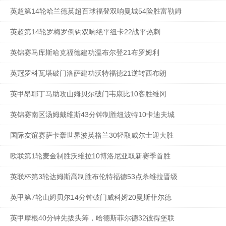
英超第14轮哈兰德英超百球福登双响曼城54险胜富勒姆
英超第14轮罗梅罗倒钩双响绝平纽卡22战平热刺
英锦赛马库斯哈克福德建功温布尔登21布罗姆利
英冠罗科瓦塔破门洛萨建功沃特福德21逆转西布朗
英甲昂耶丁马助攻山姆贝尔破门韦康比10客胜维冈
英锦赛南区汤姆戴维斯43分钟制胜纽波特10卡迪夫城
国际友谊赛萨卡轰世界波英格兰30轻取威尔士迎大胜
欧联第1轮麦金制胜沃维拉10博洛尼亚取新赛季首胜
英联杯第3轮达姆斯高制胜布伦特福德53点杀维拉晋级
英甲第7轮山姆贝尔14分钟破门威科姆20曼斯菲尔德
英甲摩根40分钟先拔头筹，哈德斯菲尔德32彼得堡联