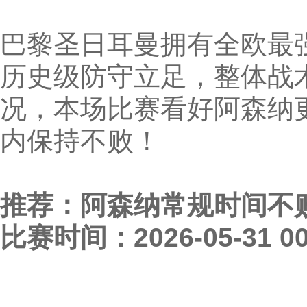
巴黎圣日耳曼拥有全欧最
历史级防守立足，整体战
况，本场比赛看好阿森纳
内保持不败！
推荐：阿森纳常规时间不
比赛时间：2026-05-31 00