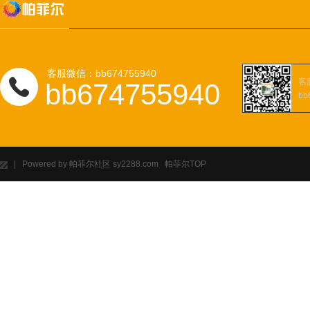
客服微信：bb674755940
客
bb674755940
bb
| Powered by 帕菲尔社区 sy2288.com 帕菲尔
TOP