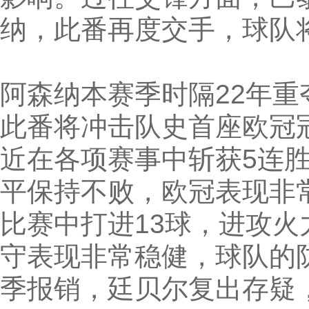
纳，此番再度交手，球队
阿森纳本赛季时隔22年
此番将冲击队史首座欧冠
近在各项赛事中斩获5连胜
平保持不败，欧冠表现非
比赛中打进13球，进攻火
守表现非常稳健，球队的
季报销，廷贝尔复出存疑