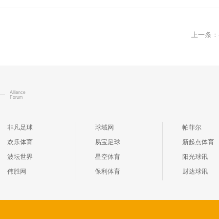
上一条：
Alliance
Forum
非凡足球
球域网
帕菲尔
欢乐体育
易宝足球
新起点体育
波坛世界
星空体育
阳光球讯
伟胜网
保利体育
财达球讯