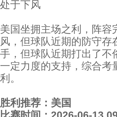
处于下风
美国坐拥主场之利，阵容
风，但球队近期的防守存
手，但球队近期打出了不
一定力度的支持，综合考
利。
胜利推荐：美国
比赛时间：2026-06-13 09