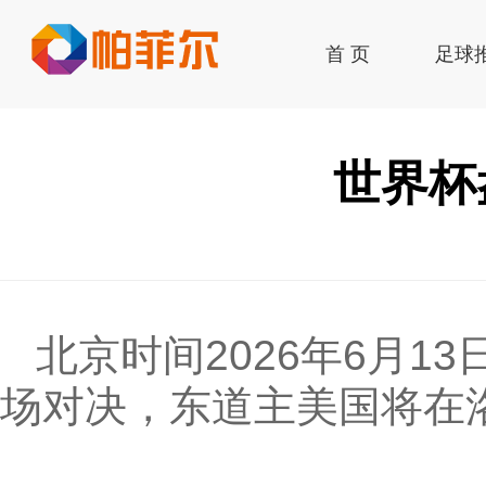
首 页
足球
签到
世界杯
北京时间2026年6月13
场对决，东道主美国将在