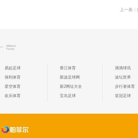
上一条：
Alliance
Forum
易起足球
香江体育
滴滴球讯
保利体育
新波足球网
波坛世界
星空体育
新2网址大全
步行者体育
欢乐体育
宝岛足球
皇冠足球