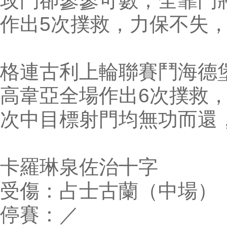
攻門卻寥寥可數；全靠門
作出5次撲救，力保不失
格連古利上輪聯賽鬥海德
高韋亞全場作出6次撲救
次中目標射門均無功而還
卡羅琳泉佐治十字
受傷：占士古蘭（中場）
停賽：／