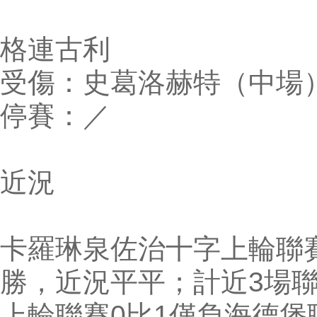
格連古利
受傷：史葛洛赫特（中場
停賽：／
近況
卡羅琳泉佐治十字上輪聯賽
勝，近況平平；計近3場
上輪聯賽0比1僅負海德堡