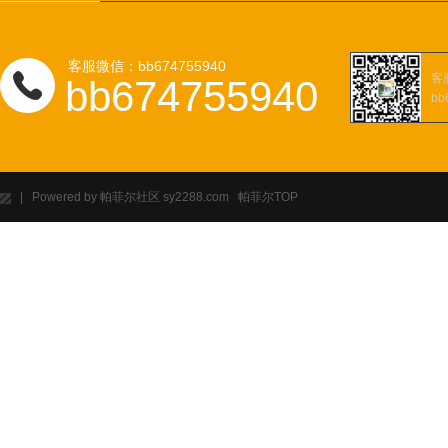
客服微信：bb674755940
客
bb674755940
bb
| Powered by 帕菲尔社区 sy2288.com 帕菲尔
TOP