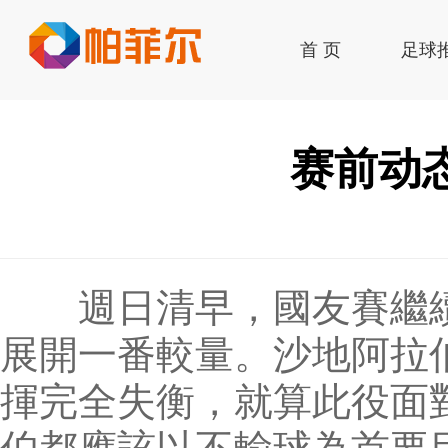
首 页
足球
签到
赛前动
週日清早，國友賽繼續
展開一番較量。沙地阿拉
揮完全失衡，就算此役面