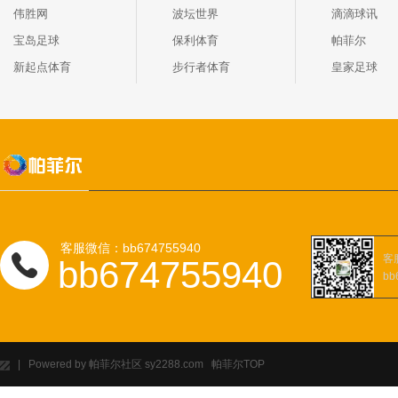
伟胜网
波坛世界
滴滴球讯
宝岛足球
保利体育
帕菲尔
新起点体育
步行者体育
皇家足球
客服微信：bb674755940
客
bb674755940
bb
| Powered by 帕菲尔社区 sy2288.com 帕菲尔
TOP