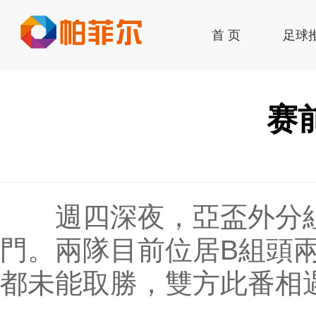
首 页
足球
签到
赛
週四深夜，亞盃外分組
門。兩隊目前位居B組頭
都未能取勝，雙方此番相