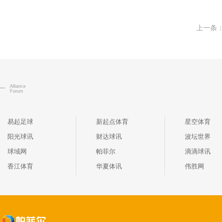
上一条
Alliance
Forum
易起足球
新起点体育
星空体育
阳光球讯
财达球讯
波坛世界
球域网
帕菲尔
滴滴球讯
香江体育
华夏体讯
伟胜网