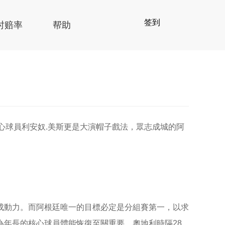
签到
时赔率
帮助
心球員利安奴.美斯更是大演帽子戲法，眾志成城的阿
成動力。而阿根廷唯一的目標必定是分組賽第一，以求
年長的核心球員體能恢復至關重要。奧地利時隔28