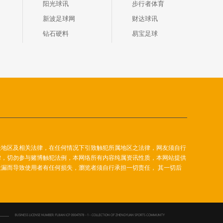
阳光球讯
步行者体育
新波足球网
财达球讯
钻石硬料
易宝足球
处地区及相关法律，在任何情况下引致触犯所属地区之法律，网友须自行
律，切勿参与赌博触犯法例，本网络所有内容纯属资讯性质，本网站提供
漏而导致使用者有任何损失，瀏览者须自行承担一切责任， 其一切后