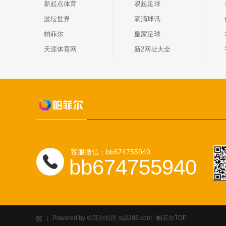
新起点体育
易起足球
波坛世界
滴滴球讯
帕菲尔
皇家足球
天涯体育网
新2网址大全
客服微信：bb674755940
bb674755940
| Powered by 帕菲尔社区 sy2288.com 帕菲尔
TOP