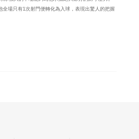
，他全場只有1次射門便轉化為入球，表現出驚人的把握