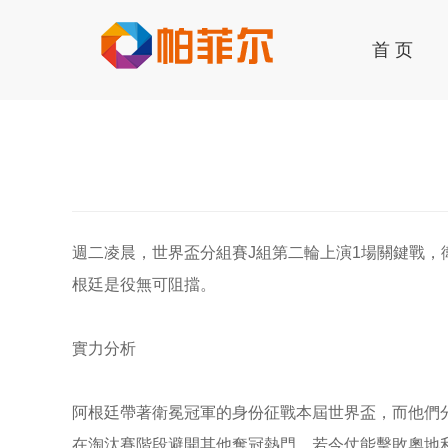
首 页
签到
週二凌晨，世界盃分組賽J組第二輪上演1場關鍵戰，
根廷是役無可阻擋。
實力分析
阿根廷帶著衛冕冠軍的身份征戰本屆世界盃，而他們
在淘汰賽階段避開其他奪冠熱門，若今仗能擊敗奧地