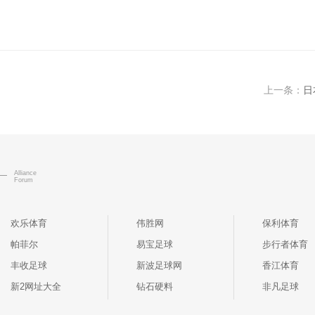
上一条：
日
Alliance
Forum
欢乐体育
伟胜网
保利体育
帕菲尔
易宝足球
步行者体育
丰收足球
新波足球网
香江体育
新2网址大全
钻石硬料
非凡足球