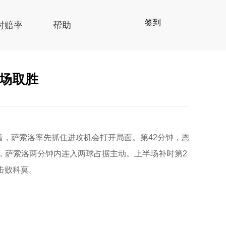
签到
时赔率
帮助
主场取胜
着，萨索洛率先抓住进攻机会打开局面。第42分钟，恩
，萨索洛两分钟内连入两球占据主动。上半场补时第2
击败科莫。