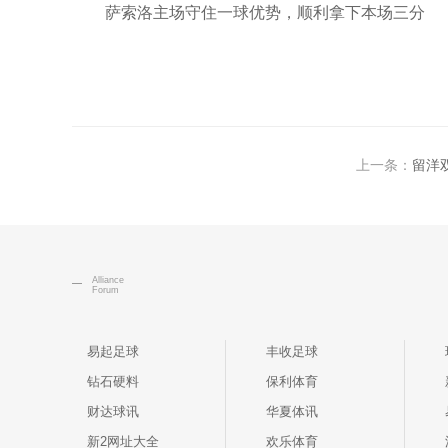
萨索洛主场守住一球优势，顺利拿下本场三分
上一条：
留洋
Alliance
Forum
易起足球
丰收足球
钻石硬料
保利体育
财达球讯
华夏体讯
新2网址大全
欢乐体育