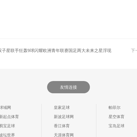
双子星联手狂轰9球闪耀欧洲青年联赛国足两大未来之星浮现
下
友情连接
球域网
皇家足球
帕菲尔
新起点体育
新波足球网
星空体育
易宝足球
香江体育
宝岛足球
波坛世界
天涯体育网