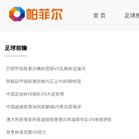
首 页
足球
签到
足球前瞻
巴西甲组联赛沙佩科恩斯VS瓦斯科达迦马
阿根廷甲级联赛防御与正义VS利斯特雷
中国足协杯河南队VS大连英博
中国超级联赛深圳新鹏城VS青岛西海岸
澳大利亚维多利亚超级联赛墨尔本城青年队VS海德堡联
世界杯突尼斯VS荷兰