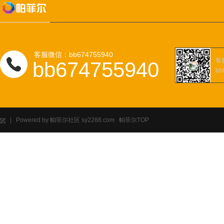
客服微信：bb674755940
客
bb674755940
bb
| Powered by 帕菲尔社区 sy2288.com 帕菲尔
TOP