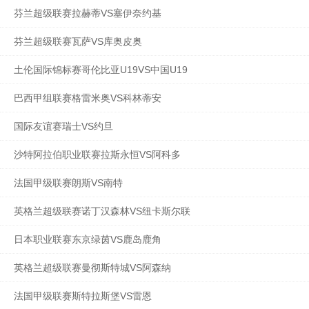
芬兰超级联赛拉赫蒂VS塞伊奈约基
芬兰超级联赛瓦萨VS库奥皮奥
土伦国际锦标赛哥伦比亚U19VS中国U19
巴西甲组联赛格雷米奥VS科林蒂安
国际友谊赛瑞士VS约旦
沙特阿拉伯职业联赛拉斯永恒VS阿科多
法国甲级联赛朗斯VS南特
英格兰超级联赛诺丁汉森林VS纽卡斯尔联
日本职业联赛东京绿茵VS鹿岛鹿角
英格兰超级联赛曼彻斯特城VS阿森纳
法国甲级联赛斯特拉斯堡VS雷恩