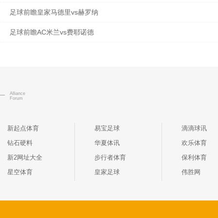
足球前瞻皇家马德里vs赫罗纳
足球前瞻AC米兰vs费耶诺德
Alliance
Forum
新起点体育
易宝足球
滴滴球讯
钻石硬料
华夏体讯
欢乐体育
新2网址大全
步行者体育
保利体育
星空体育
皇家足球
伟胜网