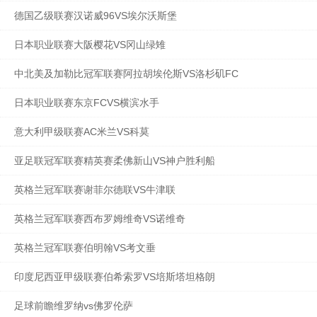
德国乙级联赛汉诺威96VS埃尔沃斯堡
日本职业联赛大阪樱花VS冈山绿雉
中北美及加勒比冠军联赛阿拉胡埃伦斯VS洛杉矶FC
日本职业联赛东京FCVS横滨水手
意大利甲级联赛AC米兰VS科莫
亚足联冠军联赛精英赛柔佛新山VS神户胜利船
英格兰冠军联赛谢菲尔德联VS牛津联
英格兰冠军联赛西布罗姆维奇VS诺维奇
英格兰冠军联赛伯明翰VS考文垂
印度尼西亚甲级联赛伯希索罗VS培斯塔坦格朗
足球前瞻维罗纳vs佛罗伦萨